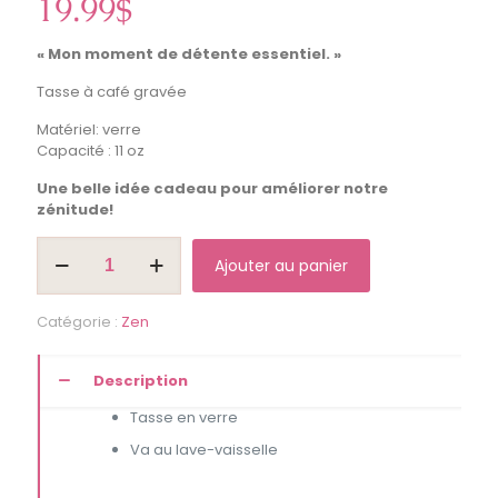
19.99
$
« Mon moment de détente essentiel. »
Tasse à café gravée
Matériel: verre
Capacité : 11 oz
Une belle idée cadeau pour améliorer notre
zénitude!
quantité
Ajouter au panier
de
Tasse
gravée
Catégorie :
Zen
"Mon
moment
de
Description
détente
essentiel"
Tasse en verre
Va au lave-vaisselle