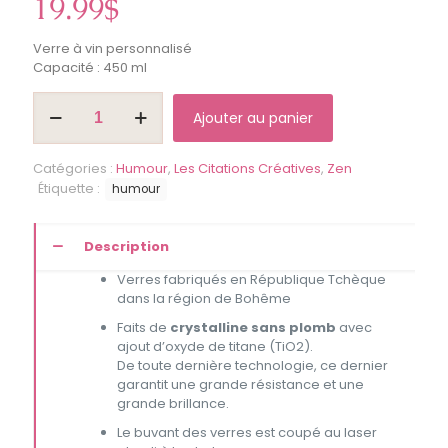
19.99
$
Verre à vin personnalisé
Capacité : 450 ml
quantité
Ajouter au panier
de
Chère
anxiété,
Catégories :
Humour
,
Les Citations Créatives
,
Zen
mange
Étiquette :
humour
donc
d'la
marde
Description
-
Coupe
Verres fabriqués en République Tchèque
a
dans la région de Bohême
vin
Faits de
crystalline sans plomb
avec
ajout d’oxyde de titane (TiO2).
De toute dernière technologie, ce dernier
garantit une grande résistance et une
grande brillance.
Le buvant des verres est coupé au laser