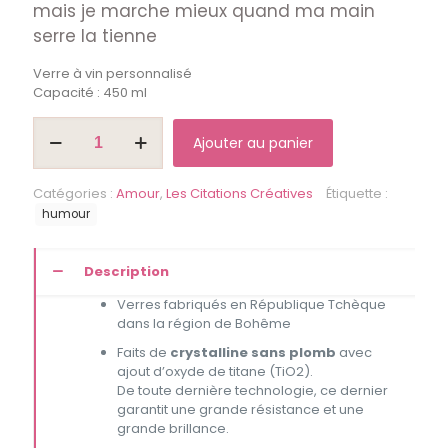
mais je marche mieux quand ma main
serre la tienne
Verre à vin personnalisé
Capacité : 450 ml
quantité
Ajouter au panier
de
Je
ne
Catégories :
Amour
,
Les Citations Créatives
Étiquette :
sais
humour
ou
va
mon
Description
chemin
Verres fabriqués en République Tchèque
dans la région de Bohême
Faits de
crystalline sans plomb
avec
ajout d’oxyde de titane (TiO2).
De toute dernière technologie, ce dernier
garantit une grande résistance et une
grande brillance.