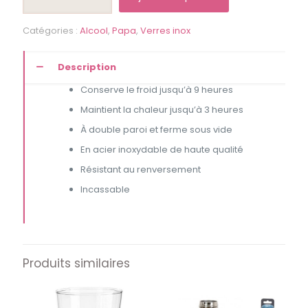
Bouteille
inox
Catégories :
Alcool
,
Papa
,
Verres inox
-
"Le
plus
Description
fort
c'est
Conserve le froid jusqu’à 9 heures
mon
Maintient la chaleur jusqu’à 3 heures
père"
À double paroi et ferme sous vide
En acier inoxydable de haute qualité
Résistant au renversement
Incassable
Produits similaires