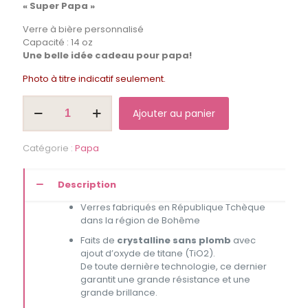
« Super Papa »
Verre à bière personnalisé
Capacité : 14 oz
Une belle idée cadeau pour papa!
Photo à titre indicatif seulement.
quantité
Ajouter au panier
de
Verre
à
Catégorie :
Papa
bière
"Super
Papa"
Description
Verres fabriqués en République Tchèque
dans la région de Bohême
Faits de
crystalline sans plomb
avec
ajout d’oxyde de titane (TiO2).
De toute dernière technologie, ce dernier
garantit une grande résistance et une
grande brillance.