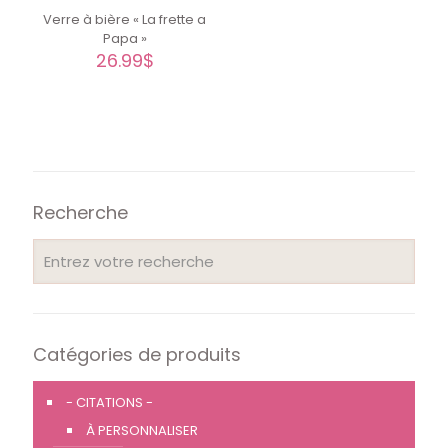
Verre à bière « La frette a
Papa »
26.99
$
Recherche
Catégories de produits
- CITATIONS -
À PERSONNALISER