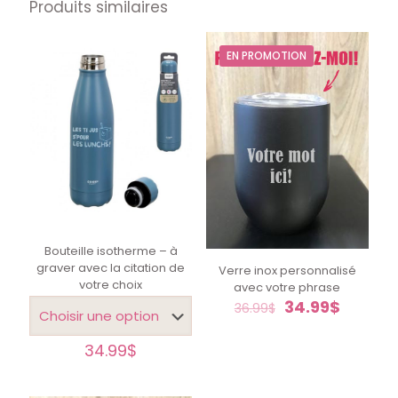
Produits similaires
EN PROMOTION
Bouteille isotherme – à
graver avec la citation de
Verre inox personnalisé
votre choix
avec votre phrase
Le
Le
34.99
$
36.99
$
prix
prix
initial
actuel
34.99
$
était :
est :
36.99$.
34.99$.