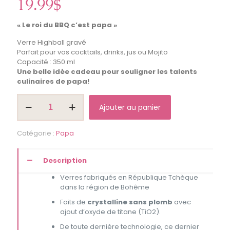
19.99
$
« Le roi du BBQ c’est papa »
Verre Highball gravé
Parfait pour vos cocktails, drinks, jus ou Mojito
Capacité : 350 ml
Une belle idée cadeau pour souligner les talents
culinaires de papa!
quantité
Ajouter au panier
de
Verre
Highball
Catégorie :
Papa
"Le
roi
du
Description
BBQ
c'est
Verres fabriqués en République Tchèque
papa"
dans la région de Bohême
Faits de
crystalline sans plomb
avec
ajout d’oxyde de titane (TiO2).
De toute dernière technologie, ce dernier