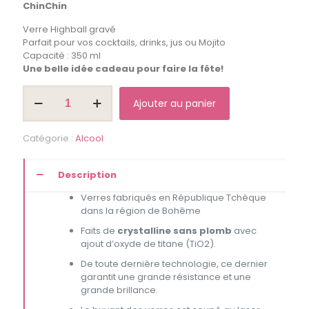
ChinChin
Verre Highball gravé
Parfait pour vos cocktails, drinks, jus ou Mojito
Capacité : 350 ml
Une belle idée cadeau pour faire la fête!
quantité
Ajouter au panier
de
Verre
Highball
Catégorie :
Alcool
"Chin
Chin"
Description
Verres fabriqués en République Tchèque
dans la région de Bohême
Faits de
crystalline sans plomb
avec
ajout d’oxyde de titane (TiO2).
De toute dernière technologie, ce dernier
garantit une grande résistance et une
grande brillance.