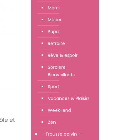
Merci
Métier
Papa
Retraite
Rêve & espoir
Sorciere
Bienveillante
Sport
Vacances & Plaisirs
Week-end
ôle et
Zen
- Trousse de vin -