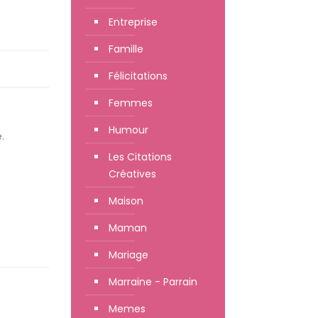
Entreprise
Famille
Félicitations
Femmes
Humour
.
Les Citations
Créatives
Maison
Maman
Mariage
Marraine - Parrain
Memes