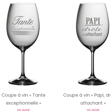
Coupe à vin « Tante
Coupe à vin « Papi, dr
exceptionnelle »
attachant »
19.99
$
19.99
$