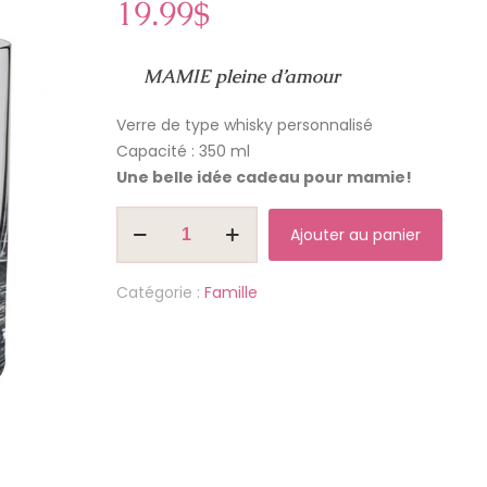
19.99
$
MAMIE pleine d’amour
Verre de type whisky personnalisé
Capacité : 350 ml
Une belle idée cadeau pour mamie!
quantité
Ajouter au panier
de
Verre
Catégorie :
Famille
à
whisky
"Mamie
pleine
d'amour"