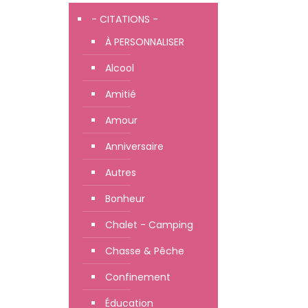
- CITATIONS -
À PERSONNALISER
Alcool
Amitié
Amour
Anniversaire
Autres
Bonheur
Chalet - Camping
Chasse & Pêche
Confinement
Éducation