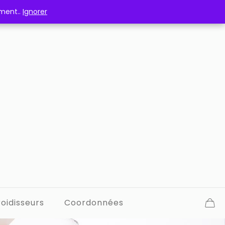
ement..
ement..
Ignorer
Ignorer
oidisseurs
Coordonnées