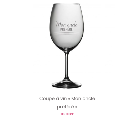
Coupe à vin « Mon oncle
préféré »
19.99
$