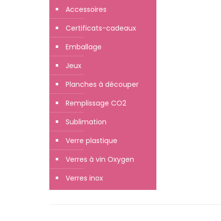
Accessoires
Certificats-cadeaux
Emballage
Jeux
Planches à découper
Remplissage CO2
Sublimation
Verre plastique
Verres à vin Oxygen
Verres inox