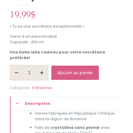
19.99
$
« Tu es une secrétaire exceptionnelle »
Verre à vin personnalisé
Capacité : 450 ml
Une belle idée cadeau pour votre secrétaire
préférée!
quantité
Ajouter au panier
de
"Tu
es
Catégorie :
Entreprise
une
secrétaire
exceptionnelle"-
Description
Coupe
à
Verres fabriqués en République Tchèque
vin
dans la région de Bohême
Faits de
crystalline sans plomb
avec