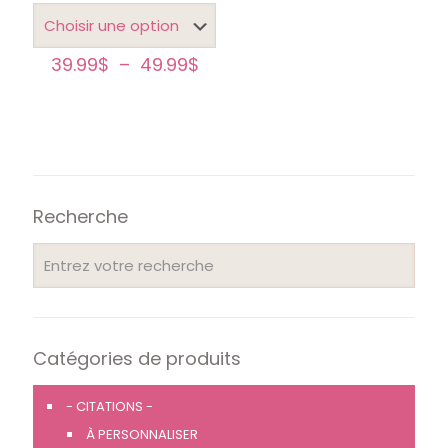
Plage
39.99
$
–
49.99
$
de
prix :
39.99$
à
49.99$
Recherche
Catégories de produits
- CITATIONS -
À PERSONNALISER