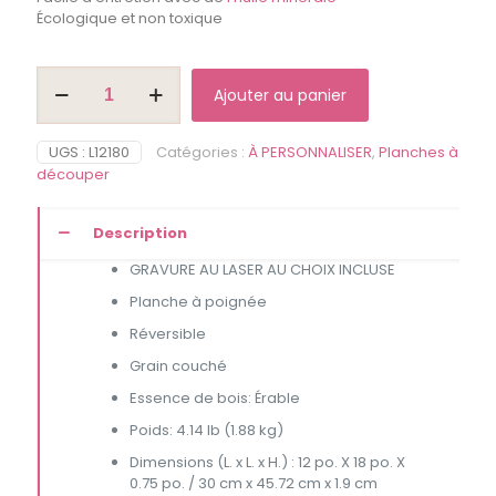
Écologique et non toxique
quantité
Ajouter au panier
de
Planche
à
UGS :
L12180
Catégories :
À PERSONNALISER
,
Planches à
rôti
découper
à
personnaliser
Description
GRAVURE AU LASER AU CHOIX INCLUSE
Planche à poignée
Réversible
Grain couché
Essence de bois: Érable
Poids: 4.14 lb (1.88 kg)
Dimensions (L. x L. x H.) : 12 po. X 18 po. X
0.75 po. / 30 cm x 45.72 cm x 1.9 cm