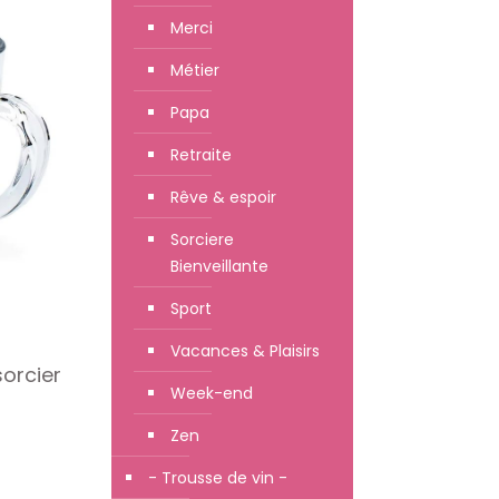
Merci
Métier
Papa
Retraite
Rêve & espoir
Sorciere
Bienveillante
Sport
Vacances & Plaisirs
orcier
Week-end
Zen
- Trousse de vin -