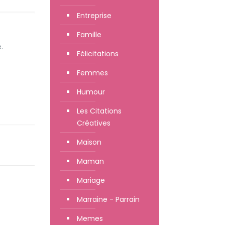
Entreprise
Famille
.
Félicitations
Femmes
Humour
Les Citations
Créatives
Maison
Maman
Mariage
Marraine - Parrain
Memes