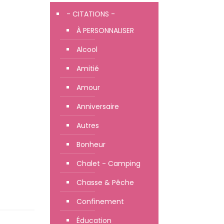
- CITATIONS -
À PERSONNALISER
Alcool
Amitié
Amour
Anniversaire
Autres
Bonheur
Chalet - Camping
Chasse & Pêche
Confinement
Éducation