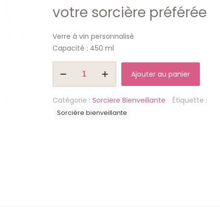
votre sorcière préférée
Verre à vin personnalisé
Capacité : 450 ml
quantité
Ajouter au panier
de
La
Catégorie :
Sorciere Bienveillante
Étiquette :
magie
Sorcière bienveillante
opère