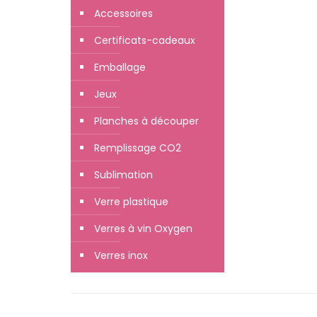
Accessoires
Certificats-cadeaux
Emballage
Jeux
Planches à découper
Remplissage CO2
Sublimation
Verre plastique
Verres à vin Oxygen
Verres inox