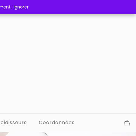
ement..
ement..
Ignorer
Ignorer
oidisseurs
Coordonnées