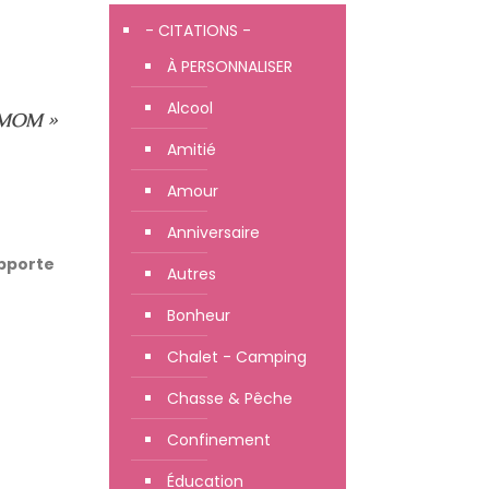
- CITATIONS -
À PERSONNALISER
Alcool
y MOM »
Amitié
Amour
Anniversaire
upporte
Autres
Bonheur
Chalet - Camping
Chasse & Pêche
Confinement
Éducation