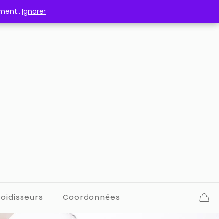
ement..
ement..
Ignorer
Ignorer
oidisseurs
Coordonnées