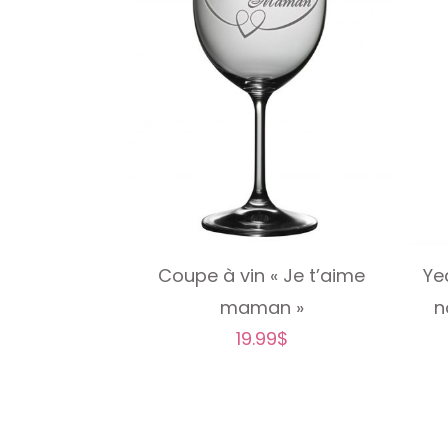
Coupe à vin « Je t’aime
Ye
maman »
n
19.99
$