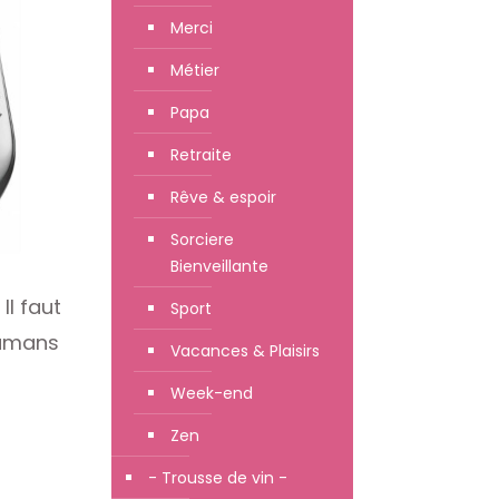
Merci
Métier
Papa
Retraite
Rêve & espoir
Sorciere
Bienveillante
Il faut
Sport
mamans
Vacances & Plaisirs
Week-end
Zen
- Trousse de vin -