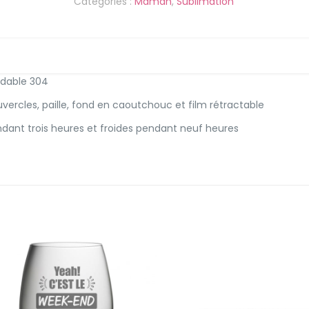
Catégories :
Maman
,
Sublimation
acier
inoxydable
avec
sublimation
-
xydable 304
Hockey
mom-
uvercles, paille, fond en caoutchouc et film rétractable
mauve
ant trois heures et froides pendant neuf heures