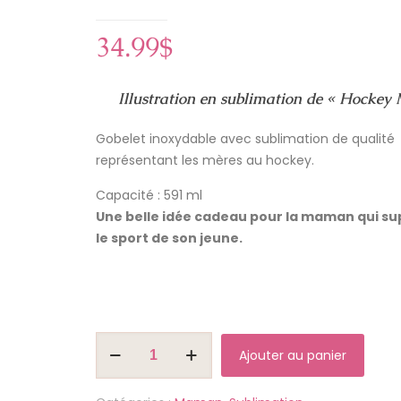
34.99
$
Illustration en sublimation de « Hocke
Gobelet inoxydable avec sublimation de qualité
représentant les mères au hockey.
Capacité : 591 ml
Une belle idée cadeau pour la maman qui s
le sport de son jeune.
quantité
Ajouter au panier
de
Gobelet