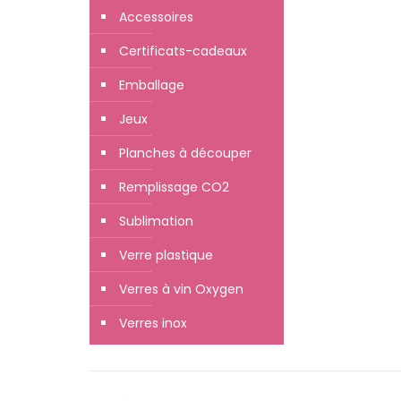
Accessoires
Certificats-cadeaux
Emballage
Jeux
Planches à découper
Remplissage CO2
Sublimation
Verre plastique
Verres à vin Oxygen
Verres inox