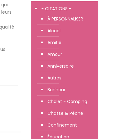
 qui
- CITATIONS -
 leurs
À PERSONNALISER
qualité
Alcool
Amitié
lus
Amour
Anniversaire
Autres
Bonheur
Chalet - Camping
Chasse & Pêche
Confinement
Éducation