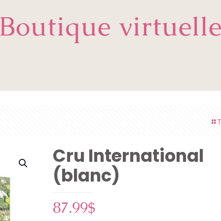
Boutique virtuell
T
Cru International
(blanc)
87.99
$