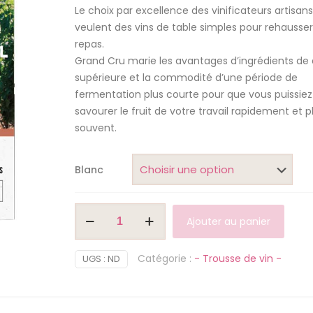
Le choix par excellence des vinificateurs artisans
veulent des vins de table simples pour rehausser
repas.
Grand Cru marie les avantages d’ingrédients de 
supérieure et la commodité d’une période de
fermentation plus courte pour que vous puissiez
savourer le fruit de votre travail rapidement et p
souvent.
Blanc
quantité
Ajouter au panier
de
Cru
Catégorie :
- Trousse de vin -
UGS :
ND
International
(blanc)