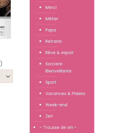
Merci
Métier
Papa
Retraite
Rêve & espoir
)
Sorciere
Bienveillante
Sport
Vacances & Plaisirs
Week-end
Zen
- Trousse de vin -