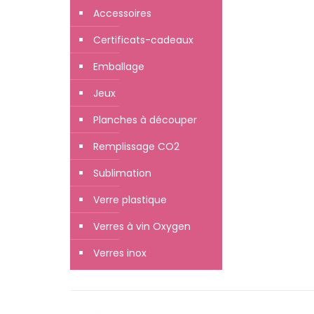
Accessoires
Certificats-cadeaux
Emballage
Jeux
Planches à découper
Remplissage CO2
Sublimation
Verre plastique
Verres à vin Oxygen
Verres inox