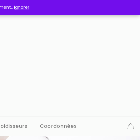
ement..
ement..
Ignorer
Ignorer
oidisseurs
Coordonnées