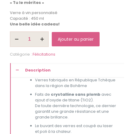
« Tu le mérites »
Verre à vin personnalisé
Capacité : 450 ml
Une belle idée cadeau!
quantité
Ajouter au panier
de
Coupe
à
Catégorie :
Félicitations
vin
"Tu
le
Description
mérites"
Verres fabriqués en République Tchèque
dans la région de Bohême
Faits de
crystalline sans plomb
avec
ajout d’oxyde de titane (TiO2).
De toute dernière technologie, ce dernier
garantit une grande résistance et une
grande brillance.
Le buvant des verres est coupé au laser
et poli à la chaleur.