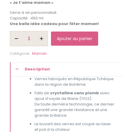
« Je t’aime maman »
Verre à vin personnalisé
Capacité : 450 ml
Une belle idée cadeau pour fêter maman!
quantité
Ajouter au panier
de
Coupe
à
Catégorie :
Maman
vin
"Je
t'aime
Description
maman"
Verres fabriqués en République Tchèque
dans la région de Bohême
Faits de
crystalline sans plomb
avec
ajout d’oxyde de titane (TiO2).
De toute dernière technologie, ce dernier
garantit une grande résistance et une
grande brillance.
Le buvant des verres est coupé au laser
et poli à la chaleur.