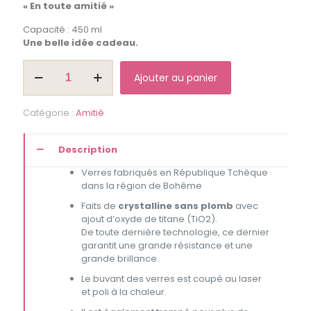
« En toute amitié »
Capacité : 450 ml
Une belle idée cadeau.
quantité
Ajouter au panier
de
Coupe
à
Catégorie :
Amitié
vin
"En
toute
Description
amitié"
Verres fabriqués en République Tchèque
dans la région de Bohême
Faits de
crystalline sans plomb
avec
ajout d’oxyde de titane (TiO2).
De toute dernière technologie, ce dernier
garantit une grande résistance et une
grande brillance.
Le buvant des verres est coupé au laser
et poli à la chaleur.