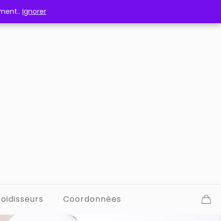
ement..
ement..
Ignorer
Ignorer
oidisseurs
Coordonnées