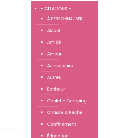
- CITATIONS -
À PERSONNALISER
Alcool
Amitié
Amour
Anniversaire
Autres
Bonheur
Chalet - Camping
Chasse & Pêche
Confinement
Éducation