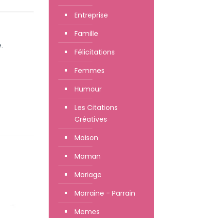
Entreprise
Famille
.
Félicitations
Femmes
Humour
Les Citations
Créatives
Maison
Maman
Mariage
Marraine - Parrain
Memes