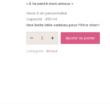
« À ta santé mon amour »
Verre à vin personnalisé
Capacité : 450 ml
Une belle idée cadeau pour l’être cher!
quantité
Ajouter au panier
de
Coupe
Catégorie :
Amour
à
vin
"À
ta
santé
mon
amour"