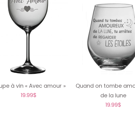
pe à vin « Avec amour »
Quand on tombe amo
19.99
$
de la lune
19.99
$