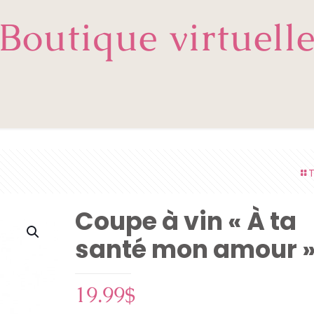
Boutique virtuell
T
Coupe à vin « À ta
santé mon amour 
19.99
$