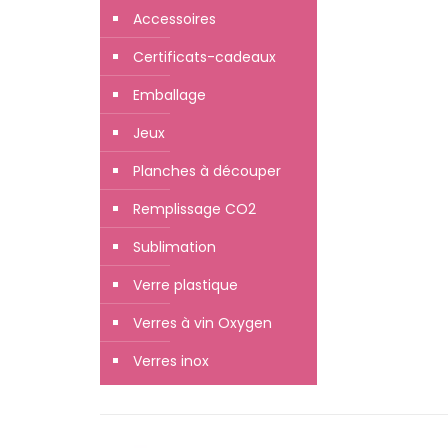
Accessoires
Certificats-cadeaux
Emballage
Jeux
Planches à découper
Remplissage CO2
Sublimation
Verre plastique
Verres à vin Oxygen
Verres inox