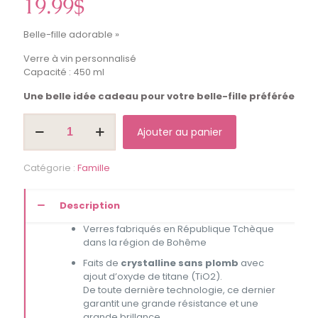
19.99
$
Belle-fille adorable »
Verre à vin personnalisé
Capacité : 450 ml
Une belle idée cadeau pour votre belle-fille préférée
quantité
Ajouter au panier
de
Belle-
fille
Catégorie :
Famille
adorable"-
Coupe
à
Description
vin
Verres fabriqués en République Tchèque
dans la région de Bohême
Faits de
crystalline sans plomb
avec
ajout d’oxyde de titane (TiO2).
De toute dernière technologie, ce dernier
garantit une grande résistance et une
grande brillance.