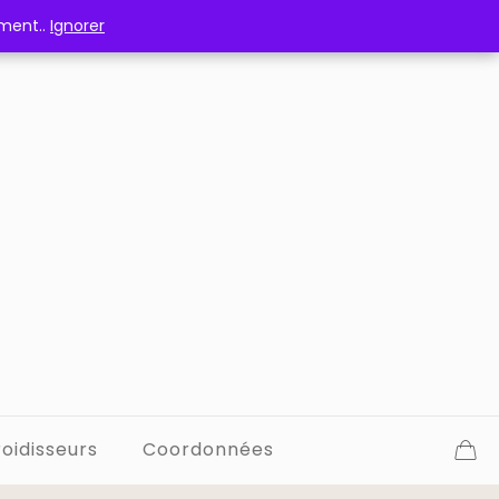
ement..
ement..
Ignorer
Ignorer
oidisseurs
Coordonnées