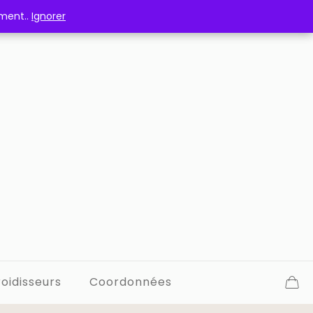
ement..
ement..
Ignorer
Ignorer
oidisseurs
Coordonnées