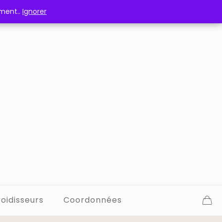
ement..
ement..
Ignorer
Ignorer
oidisseurs
Coordonnées