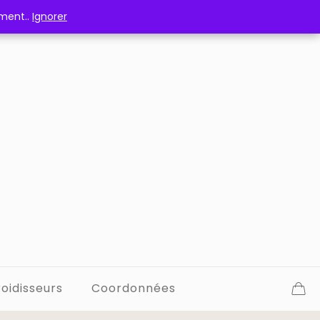
ement..
ement..
Ignorer
Ignorer
oidisseurs
Coordonnées