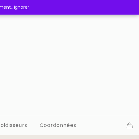
ement..
ement..
Ignorer
Ignorer
oidisseurs
Coordonnées