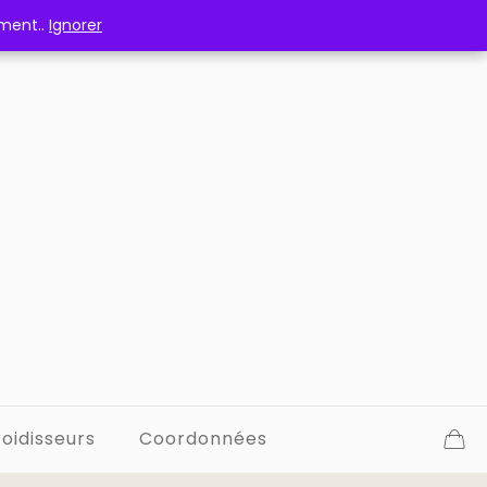
ement..
ement..
Ignorer
Ignorer
oidisseurs
Coordonnées