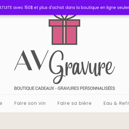
TUITE avec 150$ et plus d'achat dans la boutique en ligne seul
TUITE avec 150$ et plus d'achat dans la boutique en ligne seul
e
Faire son vin
Faire sa bière
Eau & Refr