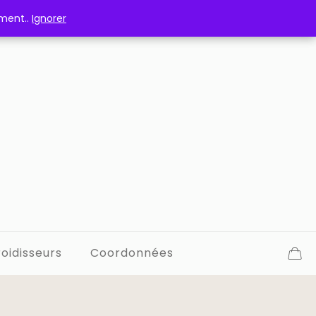
ement..
ement..
Ignorer
Ignorer
oidisseurs
Coordonnées