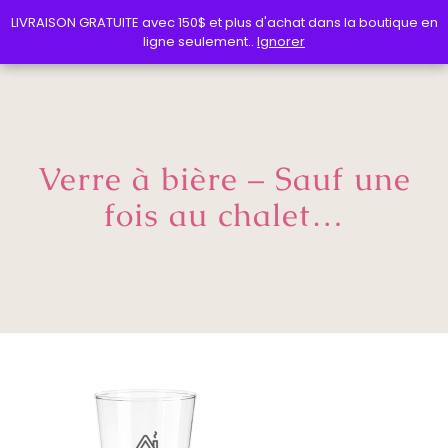
LIVRAISON GRATUITE avec 150$ et plus d'achat dans la boutique en
LIVRAISON GRATUITE avec 150$ et plus d'achat dans la boutique en
ligne seulement..
ligne seulement..
Ignorer
Ignorer
Verre à bière – Sauf une
fois au chalet…