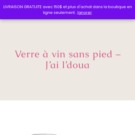
LIVRAISON GRATUITE avec 150$ et plus d'achat dans la boutique en
LIVRAISON GRATUITE avec 150$ et plus d'achat dans la boutique en
ligne seulement..
ligne seulement..
Ignorer
Ignorer
Verre à vin sans pied –
J’ai l’doua