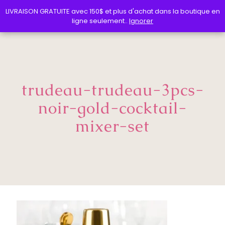
LIVRAISON GRATUITE avec 150$ et plus d'achat dans la boutique en
LIVRAISON GRATUITE avec 150$ et plus d'achat dans la boutique en
ligne seulement..
ligne seulement..
Ignorer
Ignorer
trudeau-trudeau-3pcs-
noir-gold-cocktail-
mixer-set