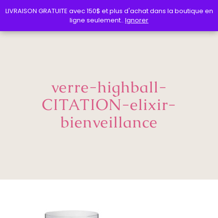
LIVRAISON GRATUITE avec 150$ et plus d'achat dans la boutique en
LIVRAISON GRATUITE avec 150$ et plus d'achat dans la boutique en
ligne seulement..
ligne seulement..
Ignorer
Ignorer
verre-highball-
CITATION-elixir-
bienveillance