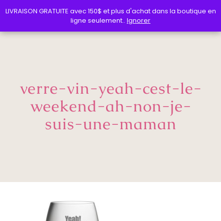
LIVRAISON GRATUITE avec 150$ et plus d'achat dans la boutique en
LIVRAISON GRATUITE avec 150$ et plus d'achat dans la boutique en
ligne seulement..
ligne seulement..
Ignorer
Ignorer
verre-vin-yeah-cest-le-
weekend-ah-non-je-
suis-une-maman