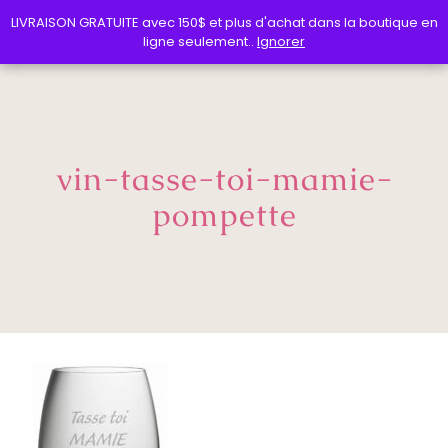
LIVRAISON GRATUITE avec 150$ et plus d'achat dans la boutique en
LIVRAISON GRATUITE avec 150$ et plus d'achat dans la boutique en
ligne seulement..
ligne seulement..
Ignorer
Ignorer
vin-tasse-toi-mamie-
pompette