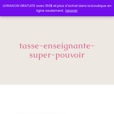
LIVRAISON GRATUITE avec 150$ et plus d'achat dans la boutique en
LIVRAISON GRATUITE avec 150$ et plus d'achat dans la boutique en
ligne seulement..
ligne seulement..
Ignorer
Ignorer
tasse-enseignante-
super-pouvoir