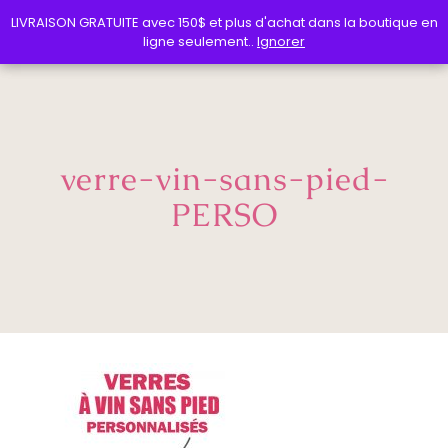
LIVRAISON GRATUITE avec 150$ et plus d'achat dans la boutique en
LIVRAISON GRATUITE avec 150$ et plus d'achat dans la boutique en
ligne seulement..
ligne seulement..
Ignorer
Ignorer
verre-vin-sans-pied-
PERSO