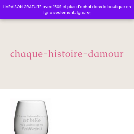
LIVRAISON GRATUITE avec 150$ et plus d'achat dans la boutique en
LIVRAISON GRATUITE avec 150$ et plus d'achat dans la boutique en
ligne seulement..
ligne seulement..
Ignorer
Ignorer
chaque-histoire-damour