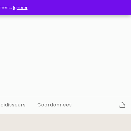
ement..
ement..
Ignorer
Ignorer
oidisseurs
Coordonnées