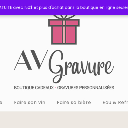
TUITE avec 150$ et plus d'achat dans la boutique en ligne seul
TUITE avec 150$ et plus d'achat dans la boutique en ligne seul
e
Faire son vin
Faire sa bière
Eau & Refr