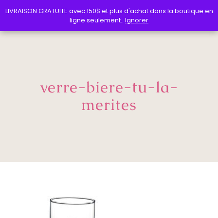
LIVRAISON GRATUITE avec 150$ et plus d'achat dans la boutique en
LIVRAISON GRATUITE avec 150$ et plus d'achat dans la boutique en
ligne seulement..
ligne seulement..
Ignorer
Ignorer
verre-biere-tu-la-
merites