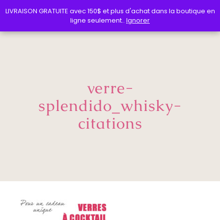
LIVRAISON GRATUITE avec 150$ et plus d'achat dans la boutique en
LIVRAISON GRATUITE avec 150$ et plus d'achat dans la boutique en
ligne seulement..
ligne seulement..
Ignorer
Ignorer
verre-
splendido_whisky-
citations