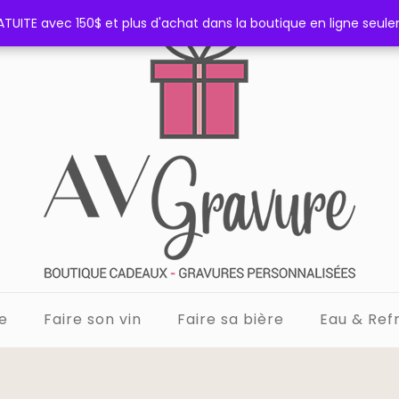
TUITE avec 150$ et plus d'achat dans la boutique en ligne seul
TUITE avec 150$ et plus d'achat dans la boutique en ligne seul
e
Faire son vin
Faire sa bière
Eau & Refr