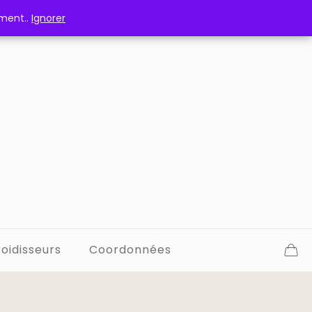
ement..
ement..
Ignorer
Ignorer
oidisseurs
Coordonnées