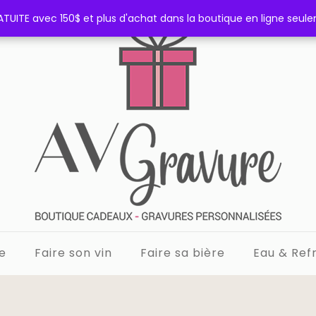
TUITE avec 150$ et plus d'achat dans la boutique en ligne seul
TUITE avec 150$ et plus d'achat dans la boutique en ligne seul
e
Faire son vin
Faire sa bière
Eau & Refr