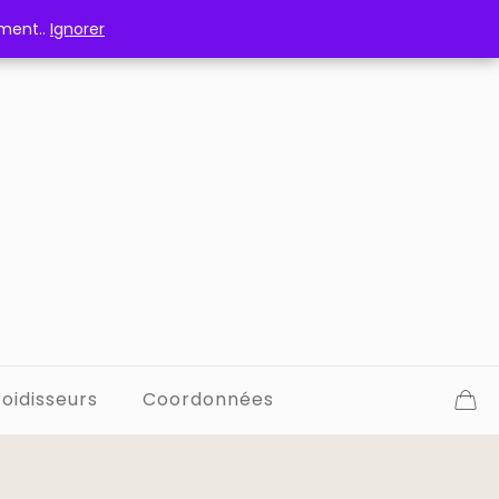
ement..
ement..
Ignorer
Ignorer
oidisseurs
Coordonnées