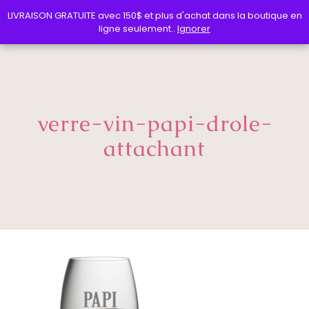
LIVRAISON GRATUITE avec 150$ et plus d'achat dans la boutique en
LIVRAISON GRATUITE avec 150$ et plus d'achat dans la boutique en
ligne seulement..
ligne seulement..
Ignorer
Ignorer
verre-vin-papi-drole-
attachant