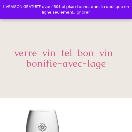
LIVRAISON GRATUITE avec 150$ et plus d'achat dans la boutique en
LIVRAISON GRATUITE avec 150$ et plus d'achat dans la boutique en
ligne seulement..
ligne seulement..
Ignorer
Ignorer
verre-vin-tel-bon-vin-
bonifie-avec-lage