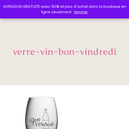
LIVRAISON GRATUITE avec 150$ et plus d'achat dans la boutique en
LIVRAISON GRATUITE avec 150$ et plus d'achat dans la boutique en
ligne seulement..
ligne seulement..
Ignorer
Ignorer
verre-vin-bon-vindredi