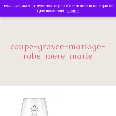
LIVRAISON GRATUITE avec 150$ et plus d'achat dans la boutique en
LIVRAISON GRATUITE avec 150$ et plus d'achat dans la boutique en
ligne seulement..
ligne seulement..
Ignorer
Ignorer
coupe-gravee-mariage-
robe-mere-marie